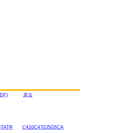
DF)
戻る
5TATR
C410C470J5G5CA