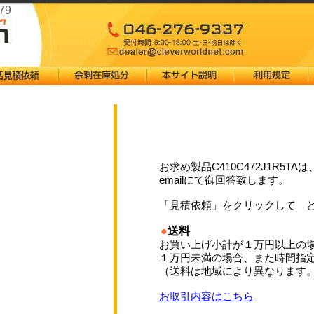
79
お求め製品C410C472J1R5
emailにて御回答致します。
「見積依頼」をクリックして 
●
送料
お買い上げ小計が１万円以上の
１万円未満の場合、また時間指
（送料は地域により異なります
お取引内容はこちら