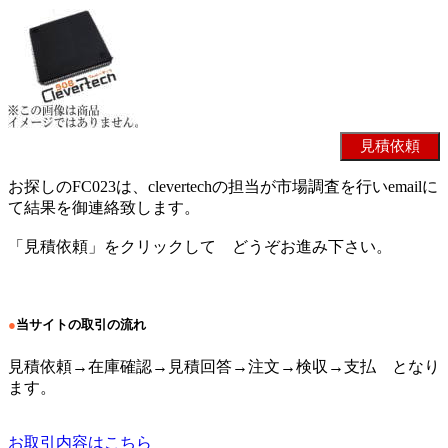
お探しのFC023は、clevertechの担当が市場調査を行いemailに
て結果を御連絡致します。
「見積依頼」をクリックして どうぞお進み下さい。
●
当サイトの取引の流れ
見積依頼→在庫確認→見積回答→注文→検収→支払 となり
ます。
お取引内容はこちら