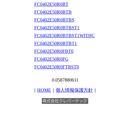
FC0402E50R0BT
FC0402E50R0BTB
FC0402E50R0BTBS
FC0402E50R0BTBST1
FC0402E50R0BTBST1WITHC
FC0402E50R0BTBT1
FC0402E50R0FBT0
FC0402E50R0FG
FC0402E50R0FTBST0
0.0587880611
｜
HOME
｜
個人情報保護方針
｜