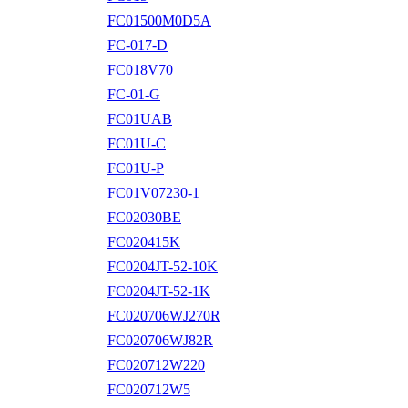
FC01500M0D5A
FC-017-D
FC018V70
FC-01-G
FC01UAB
FC01U-C
FC01U-P
FC01V07230-1
FC02030BE
FC020415K
FC0204JT-52-10K
FC0204JT-52-1K
FC020706WJ270R
FC020706WJ82R
FC020712W220
FC020712W5