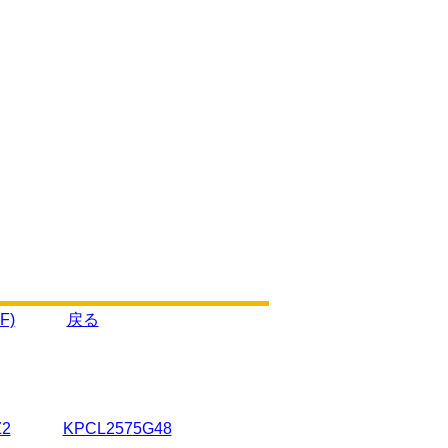
F)
戻る
Z2
KPCL2575G48