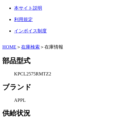
本サイト説明
利用規定
インボイス制度
HOME
＞
在庫検索
＞在庫情報
部品型式
KPCL2575RMTZ2
ブランド
APPL
供給状況