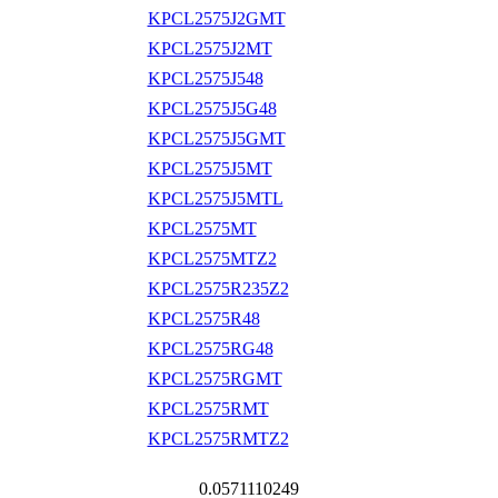
KPCL2575J2GMT
KPCL2575J2MT
KPCL2575J548
KPCL2575J5G48
KPCL2575J5GMT
KPCL2575J5MT
KPCL2575J5MTL
KPCL2575MT
KPCL2575MTZ2
KPCL2575R235Z2
KPCL2575R48
KPCL2575RG48
KPCL2575RGMT
KPCL2575RMT
KPCL2575RMTZ2
0.0571110249