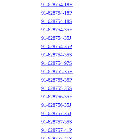
91-628754-18H
91-628754-18P
91-628754-18S
91-628754-35H
91-628754-35J
91-628754-35P
91-628754-35S
91-628754-97S
91-628755-35H
91-628755-35P
91-628755-35S
91-628756-35H
91-628756-35J
91-628757-35J
91-628757-35S
91-628757-41P
91-628757-41S