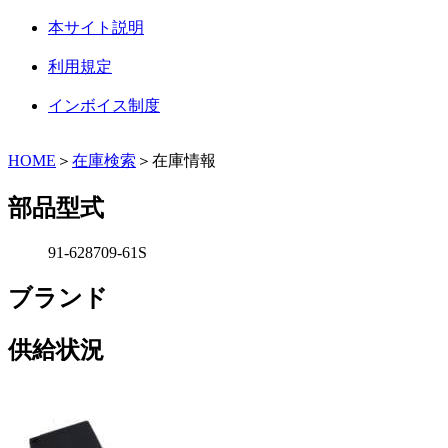
本サイト説明
利用規定
インボイス制度
HOME
＞
在庫検索
＞在庫情報
部品型式
91-628709-61S
ブランド
供給状況