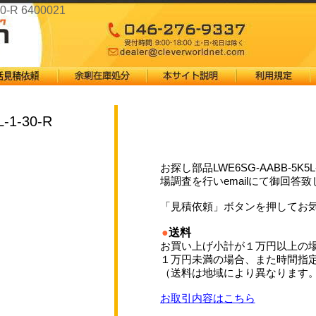
0-R 6400021
-1-30-R
お探し部品LWE6SG-AABB-5K5L-
場調査を行いemailにて御回答
「見積依頼」ボタンを押してお
●
送料
お買い上げ小計が１万円以上の
１万円未満の場合、また時間指
（送料は地域により異なります
お取引内容はこちら