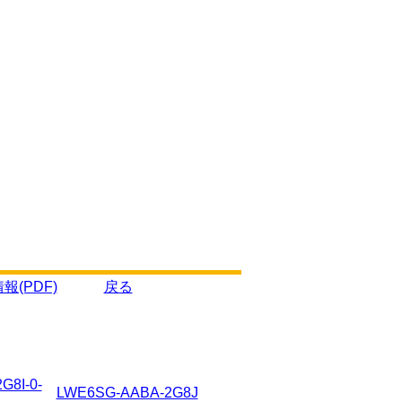
報(PDF)
戻る
G8I-0-
LWE6SG-AABA-2G8J