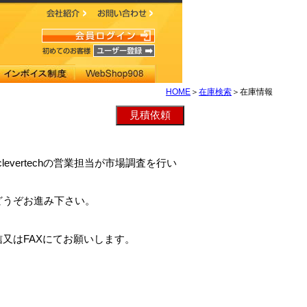
HOME
＞
在庫検索
＞在庫情報
clevertechの営業担当が市場調査を行い
どうぞお進み下さい。
又はFAXにてお願いします。