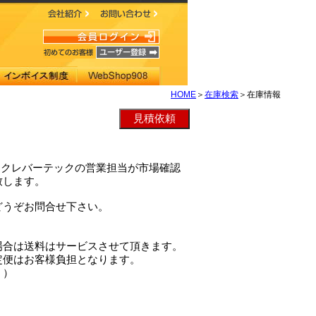
HOME
＞
在庫検索
＞在庫情報
EYは、クレバーテックの営業担当が市場確認
致します。
どうぞお問合せ下さい。
場合は送料はサービスさせて頂きます。
定便はお客様負担となります。
。）