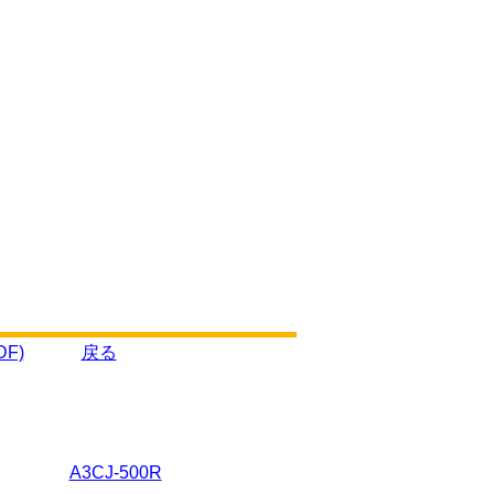
F)
戻る
A3CJ-500R