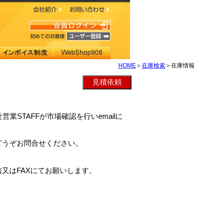
HOME
＞
在庫検索
＞在庫情報
社営業STAFFが市場確認を行いemailに
どうぞお問合せください。
又はFAXにてお願いします。