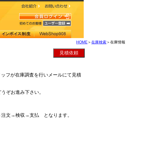
HOME
＞
在庫検索
＞在庫情報
社スタッフが在庫調査を行いメールにて見積
どうぞお進み下さい。
→注文→検収→支払 となります。