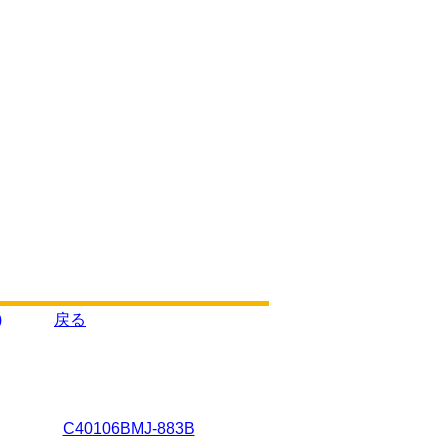
)
戻る
C40106BMJ-883B