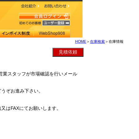
HOME
＞
在庫検索
＞在庫情報
弊社営業スタッフが市場確認を行いメール
どうぞお進み下さい。
又はFAXにてお願いします。