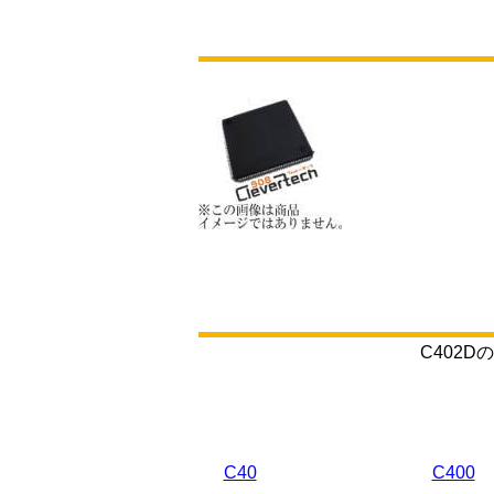
C402
C40
C400