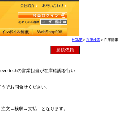
HOME
＞
在庫検索
＞在庫情報
clevertechの営業担当が在庫確認を行い
どうぞお問合せください。
→注文→検収→支払 となります。