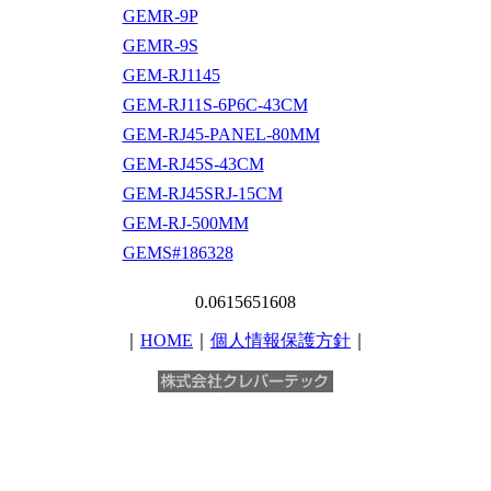
GEMR-9P
GEMR-9S
GEM-RJ1145
GEM-RJ11S-6P6C-43CM
GEM-RJ45-PANEL-80MM
GEM-RJ45S-43CM
GEM-RJ45SRJ-15CM
GEM-RJ-500MM
GEMS#186328
0.0615651608
｜
HOME
｜
個人情報保護方針
｜