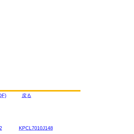
F)
戻る
2
KPCL7010J148