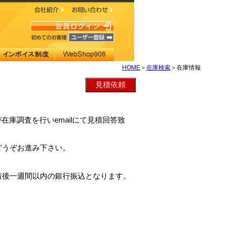
HOME
＞
在庫検索
＞在庫情報
Fが在庫調査を行いemailにて見積回答致
どうぞお進み下さい。
着後一週間以内の銀行振込となります。