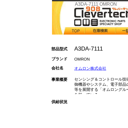
A3DA-7111 OMRON
A3DA-7111
部品型式
ブランド
OMRON
会社名
オムロン株式会社
センシング＆コントロール技
事業概要
御機器やシステム、電子部品
等を展開する「オムロングル
を担っている。
供給状況