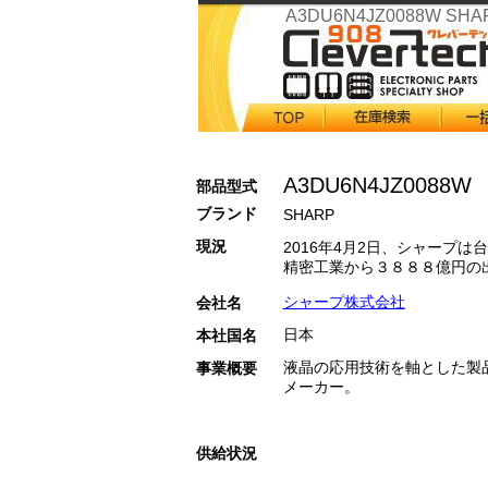
A3DU6N4JZ0088W SHA
A3DU6N4JZ0088W
部品型式
ブランド
SHARP
現況
2016年4月2日、シャープ
精密工業から３８８８億円の
正式に結んだ。鴻海は１０月
シャープ株式会社
会社名
６６％を握り、シャープを買
メーカーとしてシャープは初
日本
本社国名
液晶の応用技術を軸とした製
事業概要
メーカー。
供給状況