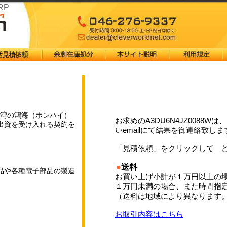
RP
は台湾の鴻海（ホンハイ）
お求めのA3DU6N4JZ0088
出資を受け入れる契約を
いemailにて結果を御連絡致しま
までに支払って議決権の
収する。日本の大手電機
「見積依頼」をクリックして 
めて外資の傘下に入る
●
送料
品や各種電子部品の製造
お買い上げ小計が１万円以上の
１万円未満の場合、また時間指
（送料は地域により異なります
お取引内容はこちら