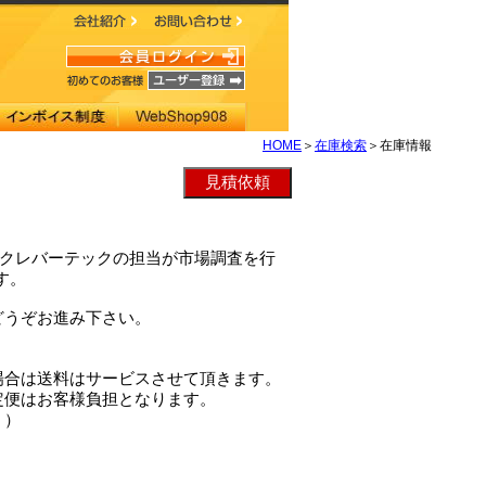
HOME
＞
在庫検索
＞在庫情報
Wは、クレバーテックの担当が市場調査を行
す。
どうぞお進み下さい。
場合は送料はサービスさせて頂きます。
定便はお客様負担となります。
。）