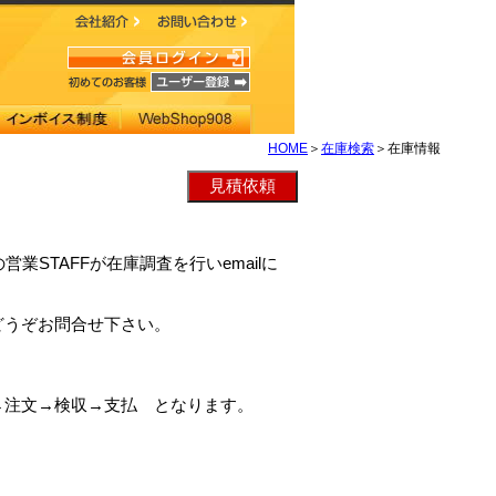
HOME
＞
在庫検索
＞在庫情報
chの営業STAFFが在庫調査を行いemailに
どうぞお問合せ下さい。
→注文→検収→支払 となります。