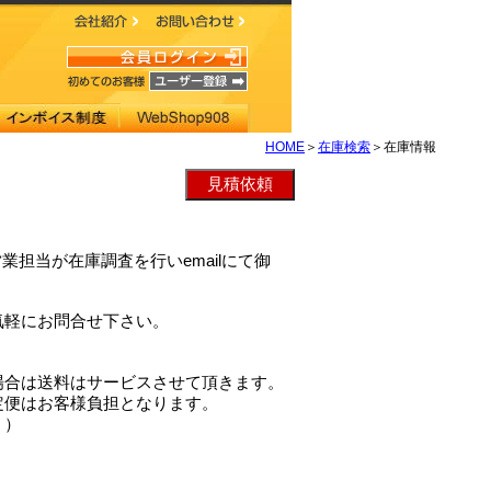
HOME
＞
在庫検索
＞在庫情報
業担当が在庫調査を行いemailにて御
気軽にお問合せ下さい。
場合は送料はサービスさせて頂きます。
定便はお客様負担となります。
。）