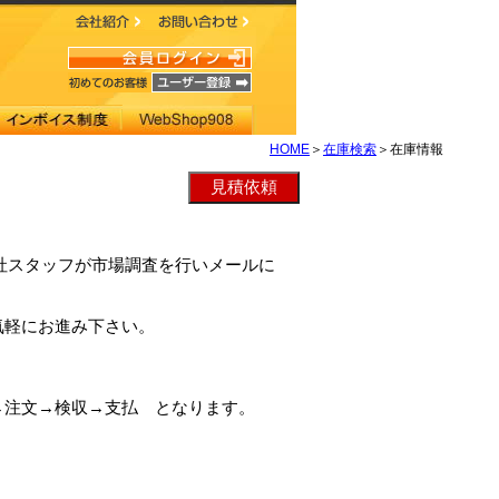
HOME
＞
在庫検索
＞在庫情報
、弊社スタッフが市場調査を行いメールに
気軽にお進み下さい。
→注文→検収→支払 となります。