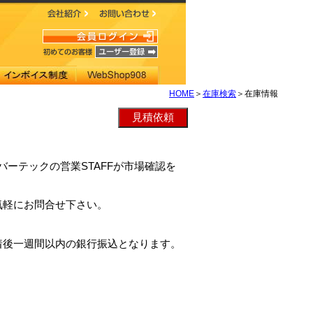
HOME
＞
在庫検索
＞在庫情報
クレバーテックの営業STAFFが市場確認を
。
気軽にお問合せ下さい。
着後一週間以内の銀行振込となります。