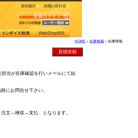
HOME
＞
在庫検索
＞在庫情報
、弊社担当が在庫確認を行いメールにて結
気軽にお問合せ下さい。
→注文→検収→支払 となります。