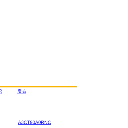
)
戻る
A3CT90A0RNC