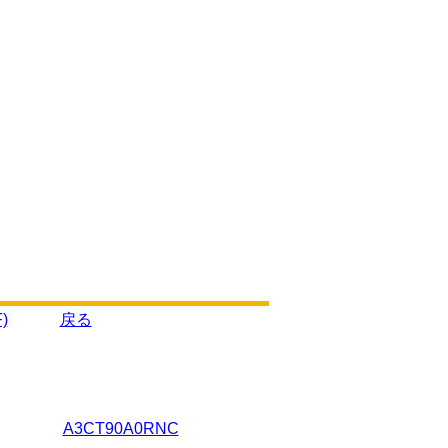
)
戻る
A3CT90A0RNC