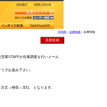
HOME
＞
在庫検索
＞在庫情報
弊社営業STAFFが在庫調査を行いメール
どうぞお進み下さい。
→注文→検収→支払 となります。