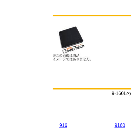
9-16
916
9160