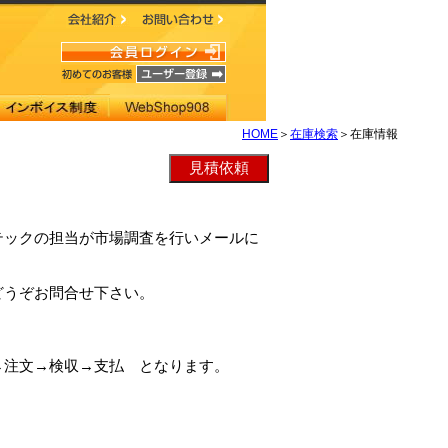
HOME
＞
在庫検索
＞在庫情報
ーテックの担当が市場調査を行いメールに
どうぞお問合せ下さい。
→注文→検収→支払 となります。